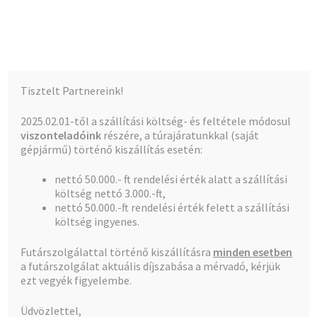
Kalócz-Ker Kft.
Ugrás
Kilépés
Menü
a
a
navigációhoz
tartalomba
Kezdőlap
Kezdőlap
Általános Szerződési Feltételek
Tisztelt Partnereink!
Teljes kínálat
2025.02.01-től a szállítási költség- és feltétele módosul
Általános Szerződési
viszonteladóink
részére, a túrajáratunkkal (saját
A fiókom
gépjármű) történő kiszállítás esetén:
Feltételek
nettó 50.000.- ft rendelési érték alatt a szállítási
Pénztár
költség nettó 3.000.-ft,
nettó 50.000.-ft rendelési érték felett a szállítási
Kosár
Általános Szerződési Feltételek
költség ingyenes.
Futárszolgálattal történő kiszállításra
minden esetben
Az alábbiakban megfogalmazott Általános Szerződési
a futárszolgálat aktuális díjszabása a mérvadó, kérjük
Feltételek (a továbbiakban: ÁSzF) mindazon
ezt vegyék figyelembe.
ajánlatokra, illetve értékesítési ügyletekre
vonatkoznak, amelyek során a KALÓCZ-KER
Üdvözlettel,