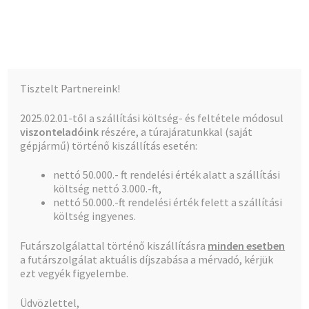
Kalócz-Ker Kft.
Ugrás
Kilépés
Menü
a
a
navigációhoz
tartalomba
Kezdőlap
Kezdőlap
Kosár
Tisztelt Partnereink!
Teljes kínálat
2025.02.01-től a szállítási költség- és feltétele módosul
Kosár
viszonteladóink
részére, a túrajáratunkkal (saját
A fiókom
gépjármű) történő kiszállítás esetén:
nettó 50.000.- ft rendelési érték alatt a szállítási
Pénztár
költség nettó 3.000.-ft,
Jelenleg üres a bevásárlókosár.
nettó 50.000.-ft rendelési érték felett a szállítási
Kosár
költség ingyenes.
Futárszolgálattal történő kiszállításra
minden esetben
Vásárlás folytatása
a futárszolgálat aktuális díjszabása a mérvadó, kérjük
ezt vegyék figyelembe.
Üdvözlettel,