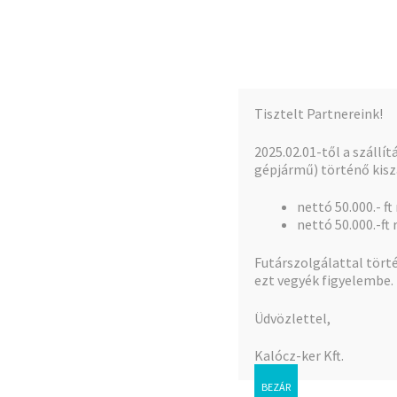
Kalócz-Ker Kft.
Ugrás
Kilépés
a
a
Iparcikk nagykereskedés
navigációhoz
tartalomba
Tisztelt Partnereink!
Kezdőlap
Teljes kínálat
A fiókom
2025.02.01-től a szállí
gépjármű) történő kiszá
nettó 50.000.- ft
Kezdőlap
Fûnyíró robbanómotoros
nettó 50.000.-ft 
Futárszolgálattal törté
ezt vegyék figyelembe.
Fûnyíró robbanómo
Üdvözlettel,
Kalócz-ker Kft.
Mind a(z) 14 
BEZÁR