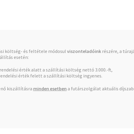
Pénztár
Kosár
tási költség- és feltétele módosul
viszonteladóink
részére, a túraj
llítás esetén:
 rendelési érték alatt a szállítási költség nettó 3.000.-ft,
rendelési érték felett a szállítási költség ingyenes.
nő kiszállításra
minden esetben
a futárszolgálat aktuális díjsza
toros
találat megjelenítve