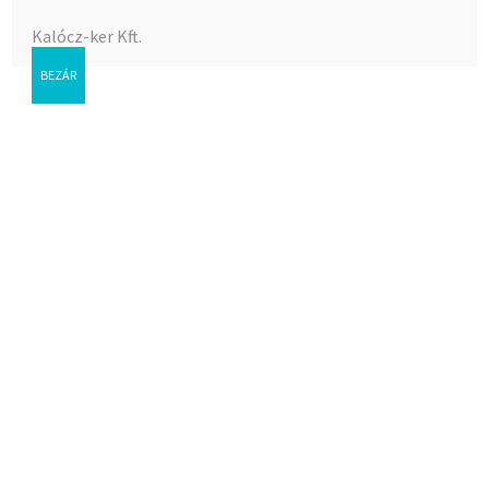
Kalócz-ker Kft.
BEZÁR
2/0,60 Spárga 0,5 kg*
Az árak megtekintéséhez bejelentkezés szükséges.