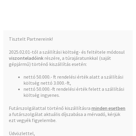
Kalócz-Ker Kft.
Ugrás
Kilépés
Menü
a
a
navigációhoz
tartalomba
Kezdőlap
Kezdőlap
Üzlet
Tisztelt Partnereink!
Teljes kínálat
2025.02.01-től a szállítási költség- és feltétele módosul
Üzlet
viszonteladóink
részére, a túrajáratunkkal (saját
A fiókom
gépjármű) történő kiszállítás esetén:
nettó 50.000.- ft rendelési érték alatt a szállítási
Pénztár
költség nettó 3.000.-ft,
nettó 50.000.-ft rendelési érték felett a szállítási
1–50 termék, összesen 4412 db
Kosár
költség ingyenes.
Futárszolgálattal történő kiszállításra
minden esetben
1
2
3
4
…
87
88
89
a futárszolgálat aktuális díjszabása a mérvadó, kérjük
ezt vegyék figyelembe.
Üdvözlettel,