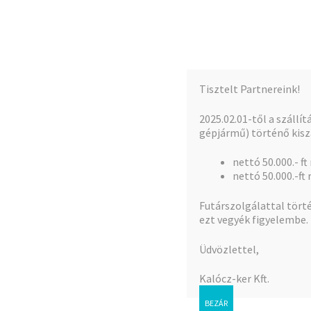
Kalócz-Ker Kft.
Ugrás
Kilépés
a
a
Iparcikk nagykereskedés
navigációhoz
tartalomba
Tisztelt Partnereink!
Kezdőlap
Teljes kínálat
A fiókom
2025.02.01-től a szállí
gépjármű) történő kiszá
nettó 50.000.- ft
Kezdőlap
Fúrószárak
nettó 50.000.-ft 
Futárszolgálattal törté
ezt vegyék figyelembe.
Fúrószárak
Üdvözlettel,
Kalócz-ker Kft.
Mind a(z) 14 
BEZÁR