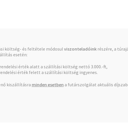
Pénztár
Kosár
tási költség- és feltétele módosul
viszonteladóink
részére, a túraj
llítás esetén:
 rendelési érték alatt a szállítási költség nettó 3.000.-ft,
rendelési érték felett a szállítási költség ingyenes.
nő kiszállításra
minden esetben
a futárszolgálat aktuális díjsza
találat megjelenítve