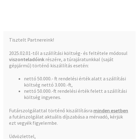
Kalócz-Ker Kft.
Ugrás
Kilépés
Menü
a
a
navigációhoz
tartalomba
Kezdőlap
Kezdőlap
Forrasztható réz idomok
Tisztelt Partnereink!
Teljes kínálat
2025.02.01-től a szállítási költség- és feltétele módosul
Forrasztható réz idomok
viszonteladóink
részére, a túrajáratunkkal (saját
A fiókom
gépjármű) történő kiszállítás esetén:
nettó 50.000.- ft rendelési érték alatt a szállítási
Pénztár
költség nettó 3.000.-ft,
nettó 50.000.-ft rendelési érték felett a szállítási
1–50 termék, összesen 143 db
Kosár
költség ingyenes.
Futárszolgálattal történő kiszállításra
minden esetben
1
2
3
a futárszolgálat aktuális díjszabása a mérvadó, kérjük
ezt vegyék figyelembe.
Üdvözlettel,