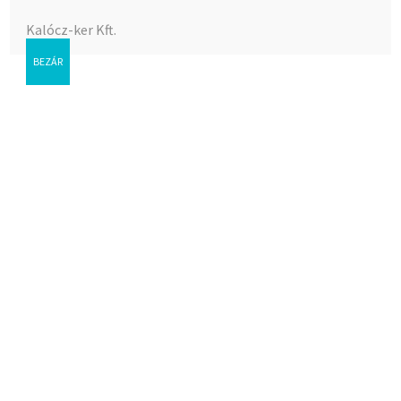
Kalócz-ker Kft.
BEZÁR
Csaphosszabbító 1/2″x25 mm
Az árak megtekintéséhez bejelentkezés szükséges.