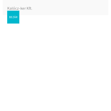
Kalócz-ker Kft.
BEZÁR
Ah.szûrõ 1″ 5m3 60
mesh K
Az árak megtekintéséhez bejelentkezés szükséges.
Cikkszám:
39-0591
Kategória:
Mezõgazdasági öntözés
Címke:
Mezõgazdasági öntözés
Kapcsolódó termékek