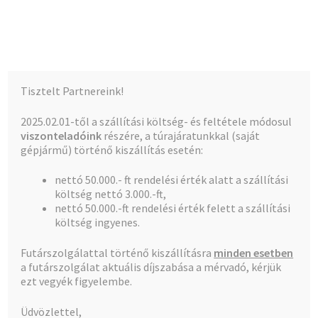
Kalócz-Ker Kft.
Ugrás
Kilépés
Menü
a
a
navigációhoz
tartalomba
Kezdőlap
Kezdőlap
Mezõgazdasági öntözés
Ah.szûrõ 1″ 5m3 60
Tisztelt Partnereink!
mesh K
Teljes kínálat
2025.02.01-től a szállítási költség- és feltétele módosul
viszonteladóink
részére, a túrajáratunkkal (saját
A fiókom
gépjármű) történő kiszállítás esetén:
nettó 50.000.- ft rendelési érték alatt a szállítási
Pénztár
🔍
költség nettó 3.000.-ft,
nettó 50.000.-ft rendelési érték felett a szállítási
Kosár
költség ingyenes.
Futárszolgálattal történő kiszállításra
minden esetben
a futárszolgálat aktuális díjszabása a mérvadó, kérjük
ezt vegyék figyelembe.
Üdvözlettel,