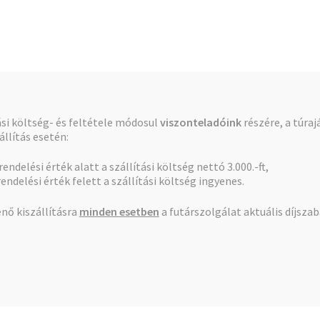
Pénztár
Kosár
tási költség- és feltétele módosul
viszonteladóink
részére, a túraj
llítás esetén:
 rendelési érték alatt a szállítási költség nettó 3.000.-ft,
 2col 25 m3 120mesh
rendelési érték felett a szállítási költség ingyenes.
nő kiszállításra
minden esetben
a futárszolgálat aktuális díjsza
Ah.szûrõ 2col 25 m3
120mesh