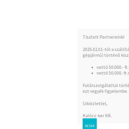
Kalócz-Ker Kft.
Ugrás
Kilépés
a
a
Iparcikk nagykereskedés
navigációhoz
tartalomba
Tisztelt Partnereink!
Kezdőlap
Teljes kínálat
A fiókom
2025.02.01-től a szállí
gépjármű) történő kiszá
nettó 50.000.- ft
Kezdőlap
Mezõgazdasági öntözés
Ah.szûrõ
nettó 50.000.-ft 
Futárszolgálattal törté
ezt vegyék figyelembe.
Üdvözlettel,
🔍
Kalócz-ker Kft.
BEZÁR