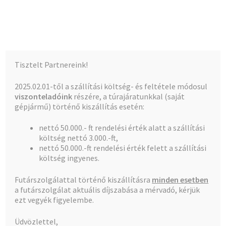
Kalócz-Ker Kft.
Ugrás
Kilépés
Menü
a
a
navigációhoz
tartalomba
Kezdőlap
Kezdőlap
Hajdu cf, mg, bojer, és alk.
Bojler csavar *
Tisztelt Partnereink!
Teljes kínálat
2025.02.01-től a szállítási költség- és feltétele módosul
viszonteladóink
részére, a túrajáratunkkal (saját
A fiókom
gépjármű) történő kiszállítás esetén:
🔍
nettó 50.000.- ft rendelési érték alatt a szállítási
Pénztár
költség nettó 3.000.-ft,
nettó 50.000.-ft rendelési érték felett a szállítási
Kosár
költség ingyenes.
Futárszolgálattal történő kiszállításra
minden esetben
a futárszolgálat aktuális díjszabása a mérvadó, kérjük
ezt vegyék figyelembe.
Üdvözlettel,