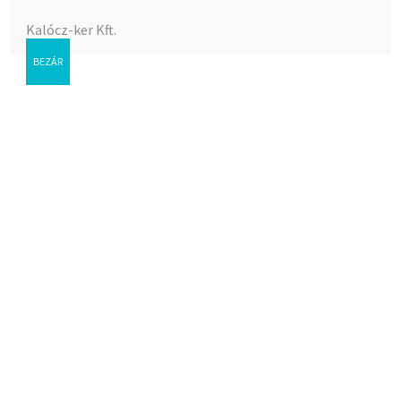
Kalócz-ker Kft.
BEZÁR
Bojler csavar *
Az árak megtekintéséhez bejelentkezés szükséges.
Cikkszám:
26-04040
Kategória:
Hajdu cf, mg, bojer, és alk.
Címke:
Hajdu cf, mg, bojer, és alk.
Kapcsolódó termékek