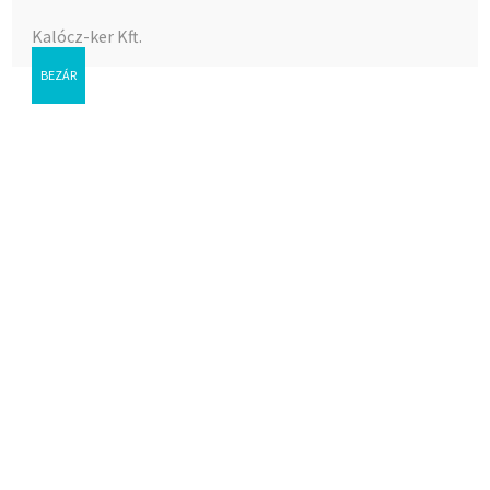
Az árak megtekintéséhez bejelentkezés szükséges.
Kalócz-ker Kft.
Cikkszám:
26-020
BEZÁR
Kategória:
Hajdu cf, mg, bojer, és alk.
Címke:
Hajdu cf, mg, bojer, és alk.
Kapcsolódó termékek