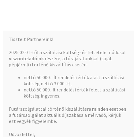
Kalócz-Ker Kft.
Ugrás
Kilépés
Menü
a
a
navigációhoz
tartalomba
Kezdőlap
Kezdőlap
Hajdu cf, mg, bojer, és alk.
Centrifuga
Tisztelt Partnereink!
motortartó gumibak 3 db/csomag
Teljes kínálat
2025.02.01-től a szállítási költség- és feltétele módosul
viszonteladóink
részére, a túrajáratunkkal (saját
A fiókom
gépjármű) történő kiszállítás esetén:
nettó 50.000.- ft rendelési érték alatt a szállítási
Pénztár
🔍
költség nettó 3.000.-ft,
nettó 50.000.-ft rendelési érték felett a szállítási
Kosár
költség ingyenes.
Centrifuga motortartó
Futárszolgálattal történő kiszállításra
minden esetben
a futárszolgálat aktuális díjszabása a mérvadó, kérjük
gumibak 3 db/csomag
ezt vegyék figyelembe.
Üdvözlettel,