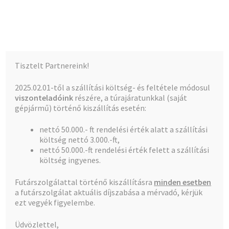
Kalócz-Ker Kft.
Ugrás
Kilépés
Menü
a
a
navigációhoz
tartalomba
Kezdőlap
Kezdőlap
Csaptelep,Classic, Coral, Stil
CLASSIC
Tisztelt Partnereink!
Krómozott fogantyú piros
Teljes kínálat
2025.02.01-től a szállítási költség- és feltétele módosul
viszonteladóink
részére, a túrajáratunkkal (saját
A fiókom
gépjármű) történő kiszállítás esetén:
nettó 50.000.- ft rendelési érték alatt a szállítási
Pénztár
🔍
költség nettó 3.000.-ft,
nettó 50.000.-ft rendelési érték felett a szállítási
Kosár
költség ingyenes.
Futárszolgálattal történő kiszállításra
minden esetben
a futárszolgálat aktuális díjszabása a mérvadó, kérjük
ezt vegyék figyelembe.
Üdvözlettel,