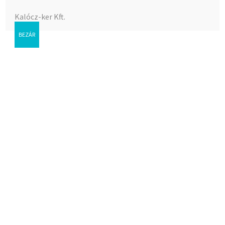
Kalócz-ker Kft.
BEZÁR
CLASSIC Krómozott
fogantyú piros
Az árak megtekintéséhez bejelentkezés szükséges.
Cikkszám:
38-0090
Kategória:
Csaptelep,Classic, Coral, Stil
Címke:
Csaptelep,Classic, Coral, Stil
Kapcsolódó termékek