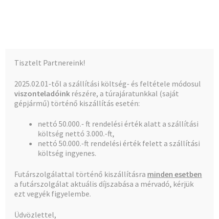
Kalócz-Ker Kft.
Ugrás
Kilépés
Menü
a
a
navigációhoz
tartalomba
Kezdőlap
Kezdőlap
Csaptelep,Classic, Coral, Stil
CORAL
Tisztelt Partnereink!
Kád,mosdó csaptelep ÁLLÓ
Teljes kínálat
2025.02.01-től a szállítási költség- és feltétele módosul
viszonteladóink
részére, a túrajáratunkkal (saját
A fiókom
gépjármű) történő kiszállítás esetén:
nettó 50.000.- ft rendelési érték alatt a szállítási
Pénztár
🔍
költség nettó 3.000.-ft,
nettó 50.000.-ft rendelési érték felett a szállítási
Kosár
költség ingyenes.
Futárszolgálattal történő kiszállításra
minden esetben
a futárszolgálat aktuális díjszabása a mérvadó, kérjük
ezt vegyék figyelembe.
CORAL Kád,mosdó
Üdvözlettel,