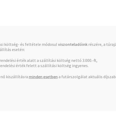
Pénztár
Kosár
tási költség- és feltétele módosul
viszonteladóink
részére, a túraj
llítás esetén:
 rendelési érték alatt a szállítási költség nettó 3.000.-ft,
romos átfolyós vizmelegítõ csaptelep Digitális kijelzõ e
rendelési érték felett a szállítási költség ingyenes.
nő kiszállításra
minden esetben
a futárszolgálat aktuális díjsza
Elektromos átfolyós
vizmelegítõ csaptelep