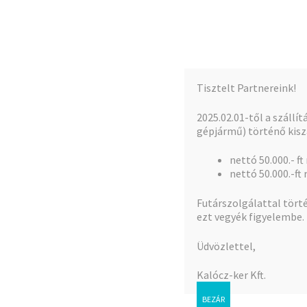
Kalócz-Ker Kft.
Ugrás
Kilépés
a
a
Iparcikk nagykereskedés
navigációhoz
tartalomba
Tisztelt Partnereink!
Kezdőlap
Teljes kínálat
A fiókom
2025.02.01-től a szállí
gépjármű) történő kiszá
nettó 50.000.- ft
Kezdőlap
Csaptelep,Classic, Coral, Stil
Elekt
nettó 50.000.-ft 
Futárszolgálattal törté
ezt vegyék figyelembe.
Üdvözlettel,
🔍
Kalócz-ker Kft.
BEZÁR