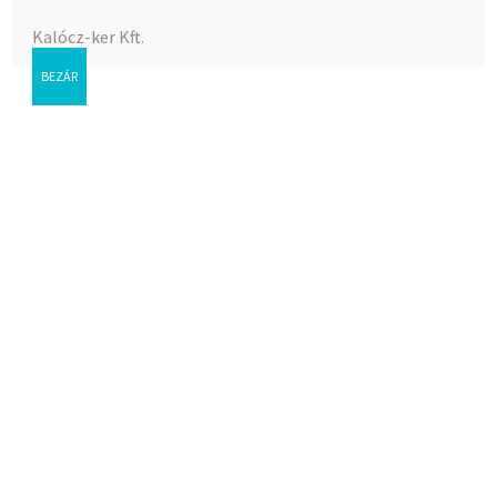
Kalócz-ker Kft.
BEZÁR
Golyóscsap 3/4″ BB
ARCO*
Az árak megtekintéséhez bejelentkezés szükséges.
Cikkszám:
011-04503
Kategória:
Golyóscsapok
Címke:
Golyóscsapok
Kapcsolódó termékek