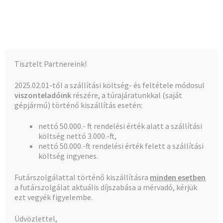
Kalócz-Ker Kft.
Ugrás
Kilépés
Menü
a
a
navigációhoz
tartalomba
Kezdőlap
Kezdőlap
Golyóscsapok
Golyóscsap 3/4″ BB ARCO*
Tisztelt Partnereink!
Teljes kínálat
2025.02.01-től a szállítási költség- és feltétele módosul
viszonteladóink
részére, a túrajáratunkkal (saját
A fiókom
gépjármű) történő kiszállítás esetén:
🔍
nettó 50.000.- ft rendelési érték alatt a szállítási
Pénztár
költség nettó 3.000.-ft,
nettó 50.000.-ft rendelési érték felett a szállítási
Kosár
költség ingyenes.
Futárszolgálattal történő kiszállításra
minden esetben
a futárszolgálat aktuális díjszabása a mérvadó, kérjük
ezt vegyék figyelembe.
Üdvözlettel,