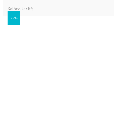
Kalócz-ker Kft.
BEZÁR
Kábelkötegelõ,
vezetékkötegelõ
150×2,5 mm natúr fehér
(100db/cs)
Az árak megtekintéséhez bejelentkezés szükséges.
Cikkszám:
73-15025NG