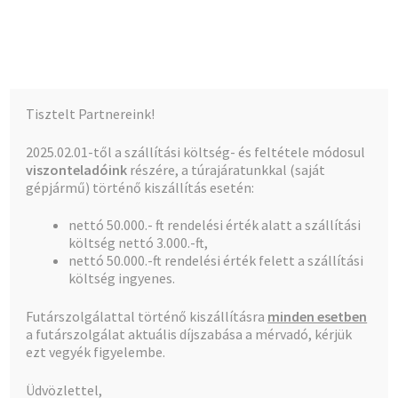
Kalócz-Ker Kft.
Ugrás
Kilépés
Menü
a
a
navigációhoz
tartalomba
Kezdőlap
Kezdőlap
Kábelkötegelõk
Kábelkötegelõ,
Tisztelt Partnereink!
vezetékkötegelõ 150×2,5 mm natúr fehér (100db/cs)
Teljes kínálat
2025.02.01-től a szállítási költség- és feltétele módosul
viszonteladóink
részére, a túrajáratunkkal (saját
A fiókom
gépjármű) történő kiszállítás esetén:
nettó 50.000.- ft rendelési érték alatt a szállítási
Pénztár
🔍
költség nettó 3.000.-ft,
nettó 50.000.-ft rendelési érték felett a szállítási
Kosár
költség ingyenes.
Futárszolgálattal történő kiszállításra
minden esetben
a futárszolgálat aktuális díjszabása a mérvadó, kérjük
ezt vegyék figyelembe.
Üdvözlettel,