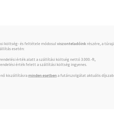
Pénztár
Kosár
tási költség- és feltétele módosul
viszonteladóink
részére, a túraj
llítás esetén:
 rendelési érték alatt a szállítási költség nettó 3.000.-ft,
egidom 110×3/4″
rendelési érték felett a szállítási költség ingyenes.
nő kiszállításra
minden esetben
a futárszolgálat aktuális díjsza
KPE Nyeregidom
110×3/4″