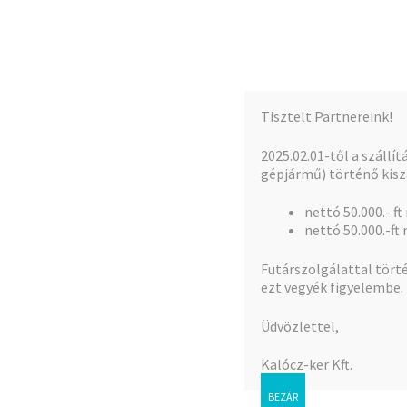
Kalócz-Ker Kft.
Ugrás
Kilépés
a
a
Iparcikk nagykereskedés
navigációhoz
tartalomba
Tisztelt Partnereink!
Kezdőlap
Teljes kínálat
A fiókom
2025.02.01-től a szállí
gépjármű) történő kiszá
nettó 50.000.- ft
Kezdőlap
Mezõgazdasági öntözés
KPE Nyer
nettó 50.000.-ft 
Futárszolgálattal törté
ezt vegyék figyelembe.
Üdvözlettel,
🔍
Kalócz-ker Kft.
BEZÁR