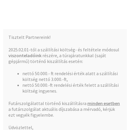
Kalócz-Ker Kft.
Ugrás
Kilépés
Menü
a
a
navigációhoz
tartalomba
Kezdőlap
Kezdőlap
Hajdu cf, mg, bojer, és alk.
Mosógép gumipipa
Tisztelt Partnereink!
egyenes*
Teljes kínálat
2025.02.01-től a szállítási költség- és feltétele módosul
viszonteladóink
részére, a túrajáratunkkal (saját
A fiókom
gépjármű) történő kiszállítás esetén:
nettó 50.000.- ft rendelési érték alatt a szállítási
Pénztár
🔍
költség nettó 3.000.-ft,
nettó 50.000.-ft rendelési érték felett a szállítási
Kosár
költség ingyenes.
Futárszolgálattal történő kiszállításra
minden esetben
a futárszolgálat aktuális díjszabása a mérvadó, kérjük
ezt vegyék figyelembe.
Üdvözlettel,