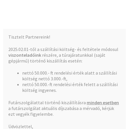
Kalócz-Ker Kft.
Ugrás
Kilépés
Menü
a
a
navigációhoz
tartalomba
Kezdőlap
Kezdőlap
Réz menetes idomok
Réz könyök 3/4″BB e
Tisztelt Partnereink!
Teljes kínálat
2025.02.01-től a szállítási költség- és feltétele módosul
viszonteladóink
részére, a túrajáratunkkal (saját
A fiókom
gépjármű) történő kiszállítás esetén:
🔍
nettó 50.000.- ft rendelési érték alatt a szállítási
Pénztár
költség nettó 3.000.-ft,
nettó 50.000.-ft rendelési érték felett a szállítási
Kosár
költség ingyenes.
Réz könyök 3/4″BB e
Futárszolgálattal történő kiszállításra
minden esetben
a futárszolgálat aktuális díjszabása a mérvadó, kérjük
ezt vegyék figyelembe.
Az árak megtekintéséhez bejelentkezés szükséges.
Üdvözlettel,