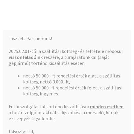
Kalócz-Ker Kft.
Ugrás
Kilépés
Menü
a
a
navigációhoz
tartalomba
Kezdőlap
Kezdőlap
Csaptelep,Classic, Coral, Stil
Zuhanyszett
Tisztelt Partnereink!
rúd+szappantartó+fej+flexcsõ
Teljes kínálat
2025.02.01-től a szállítási költség- és feltétele módosul
viszonteladóink
részére, a túrajáratunkkal (saját
A fiókom
gépjármű) történő kiszállítás esetén:
nettó 50.000.- ft rendelési érték alatt a szállítási
Pénztár
🔍
költség nettó 3.000.-ft,
nettó 50.000.-ft rendelési érték felett a szállítási
Kosár
költség ingyenes.
Futárszolgálattal történő kiszállításra
minden esetben
a futárszolgálat aktuális díjszabása a mérvadó, kérjük
ezt vegyék figyelembe.
Üdvözlettel,