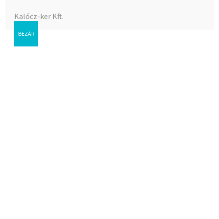
Kalócz-ker Kft.
BEZÁR
Zuhanyszett
rúd+szappantartó+fej+fl
excsõ
Az árak megtekintéséhez bejelentkezés szükséges.
Cikkszám:
38-062011
Kategória:
Csaptelep,Classic, Coral, Stil
Címke:
Csaptelep,Classic, Coral, Stil