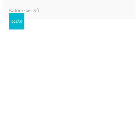
Kalócz-ker Kft.
BEZÁR
Mûanyag szûkítõ 6/4-5/4 BB
Az árak megtekintéséhez bejelentkezés szükséges.