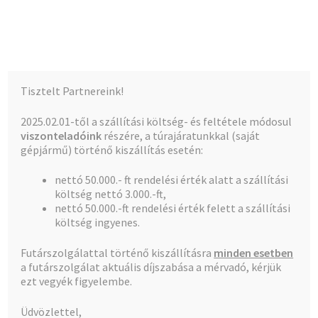
Kalócz-Ker Kft.
Ugrás
Kilépés
Menü
a
a
navigációhoz
tartalomba
Kezdőlap
Kezdőlap
Mezõgazdasági öntözés
6. oldal
Tisztelt Partnereink!
Teljes kínálat
2025.02.01-től a szállítási költség- és feltétele módosul
Mezõgazdasági öntözés
viszonteladóink
részére, a túrajáratunkkal (saját
A fiókom
gépjármű) történő kiszállítás esetén:
nettó 50.000.- ft rendelési érték alatt a szállítási
Pénztár
költség nettó 3.000.-ft,
nettó 50.000.-ft rendelési érték felett a szállítási
251–299 termék, összesen 299 db
Kosár
költség ingyenes.
Futárszolgálattal történő kiszállításra
minden esetben
1
2
3
4
5
6
a futárszolgálat aktuális díjszabása a mérvadó, kérjük
ezt vegyék figyelembe.
Üdvözlettel,