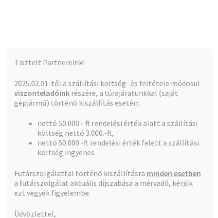
Kalócz-Ker Kft.
Ugrás
Kilépés
Menü
a
a
navigációhoz
tartalomba
Kezdőlap
Kezdőlap
Szénacél prés idomok
Tisztelt Partnereink!
Teljes kínálat
2025.02.01-től a szállítási költség- és feltétele módosul
Szénacél prés idomok
viszonteladóink
részére, a túrajáratunkkal (saját
A fiókom
gépjármű) történő kiszállítás esetén:
nettó 50.000.- ft rendelési érték alatt a szállítási
Pénztár
költség nettó 3.000.-ft,
nettó 50.000.-ft rendelési érték felett a szállítási
1–50 termék, összesen 96 db
Kosár
költség ingyenes.
Futárszolgálattal történő kiszállításra
minden esetben
1
2
a futárszolgálat aktuális díjszabása a mérvadó, kérjük
ezt vegyék figyelembe.
Üdvözlettel,