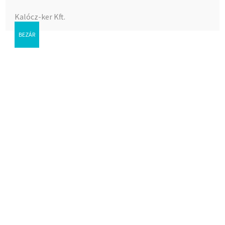
Kalócz-ker Kft.
BEZÁR
Szénacél 15 1 tokos könyök
Az árak megtekintéséhez bejelentkezés szükséges.