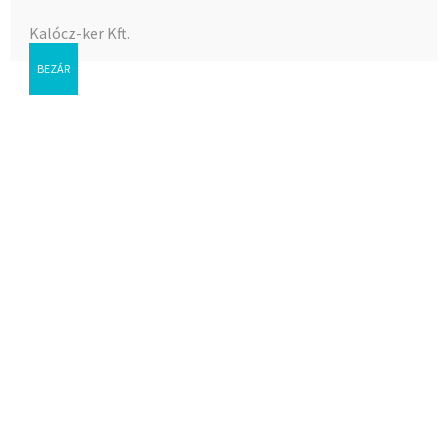
Kalócz-ker Kft.
BEZÁR
Altalajcsap Technovielle golyós 3/4″
Az árak megtekintéséhez bejelentkezés szükséges.