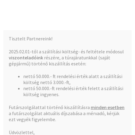
Kalócz-Ker Kft.
Ugrás
Kilépés
Menü
a
a
navigációhoz
tartalomba
Kezdőlap
Kezdőlap
Víz-Szerelvények
Tisztelt Partnereink!
Teljes kínálat
2025.02.01-től a szállítási költség- és feltétele módosul
Víz-Szerelvények
viszonteladóink
részére, a túrajáratunkkal (saját
A fiókom
gépjármű) történő kiszállítás esetén:
nettó 50.000.- ft rendelési érték alatt a szállítási
Pénztár
költség nettó 3.000.-ft,
nettó 50.000.-ft rendelési érték felett a szállítási
1–50 termék, összesen 210 db
Kosár
költség ingyenes.
Futárszolgálattal történő kiszállításra
minden esetben
1
2
3
4
5
a futárszolgálat aktuális díjszabása a mérvadó, kérjük
ezt vegyék figyelembe.
Üdvözlettel,