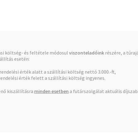
Pénztár
Kosár
tási költség- és feltétele módosul
viszonteladóink
részére, a túraj
llítás esetén:
 rendelési érték alatt a szállítási költség nettó 3.000.-ft,
satlakozó K 32×1″
rendelési érték felett a szállítási költség ingyenes.
nő kiszállításra
minden esetben
a futárszolgálat aktuális díjsza
Bordás csatlakozó K 32×
Az árak megtekintéséhez bejelentkezés szükséges.