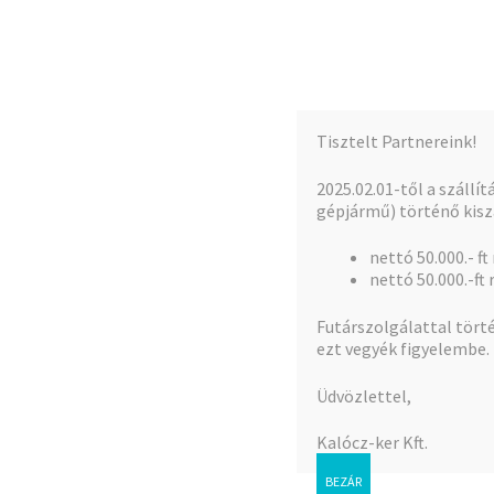
Kalócz-Ker Kft.
Ugrás
Kilépés
a
a
Iparcikk nagykereskedés
navigációhoz
tartalomba
Tisztelt Partnereink!
Kezdőlap
Teljes kínálat
A fiókom
2025.02.01-től a szállí
gépjármű) történő kiszá
nettó 50.000.- ft
Kezdőlap
Mezõgazdasági öntözés
Bordás c
nettó 50.000.-ft 
Futárszolgálattal törté
ezt vegyék figyelembe.
Üdvözlettel,
🔍
Kalócz-ker Kft.
BEZÁR