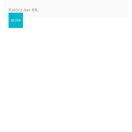
Kalócz-ker Kft.
BEZÁR
Gáz golyóscsap 1/2″ BB olasz *
Az árak megtekintéséhez bejelentkezés szükséges.